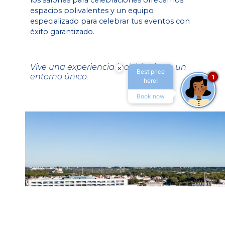
los salones para celebraciones ofrecemos
espacios polivalentes y un equipo
especializado para celebrar tus eventos con
éxito garantizado.
Vive una experiencia inolvidable en un
×
Best price
entorno único.
1
here!
Book now
Acceder / Registrarse
Acceder / Registrarse
Cuándo
Promoción
Gestiona tu reserva
Quién