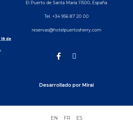
El Puerto de Santa María
11500
,
España
Tel.
+34 956 87 20 00
reservas@hotelpuertosherry.com
 18 de
.
Desarrollado por
Mirai
EN
FR
ES