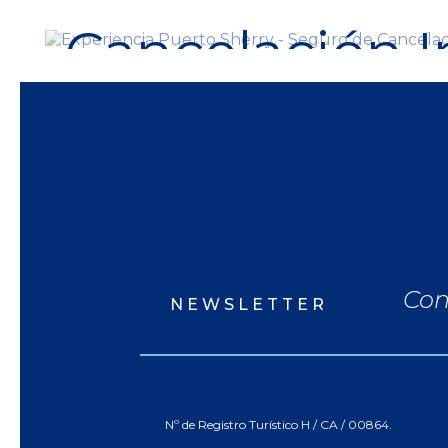
Cancelación I
sin
coste
extra
Con
NEWSLETTER
Nº de Registro Turístico H / CA / 00864.