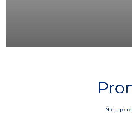
Pro
Experiencia 
No te pierd
Sherry - Seg