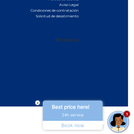
Aviso Legal
Condiciones de contratación
Solicitud de desistimiento
Mi reserva
×
Best price here!
1
24h service
Book now