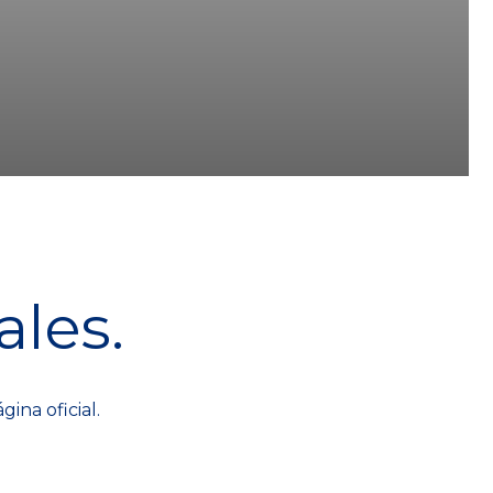
les.
ina oficial.
final de verano