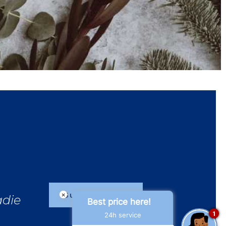
Suscribirse
×
adie
Best price here!
1
24h service