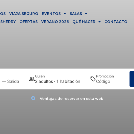
IOS
VIAJA SEGURO
EVENTOS
SALAS
 SHERRY
OFERTAS
VERANO 2026
QUÉ HACER
CONTACTO
Quién
Promoción
 — Salida
2 adultos · 1 habitación
Ventajas de reservar en esta web