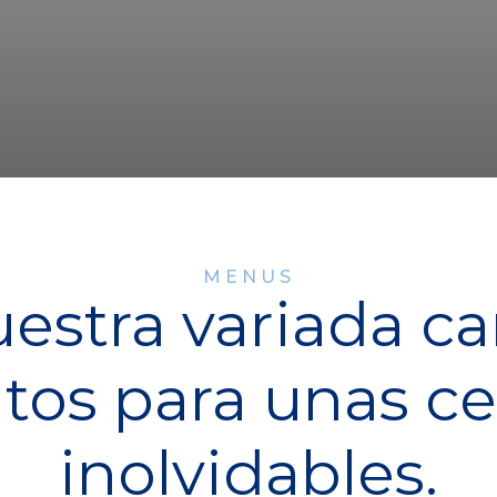
MENUS
stra variada car
tos para unas c
inolvidables.