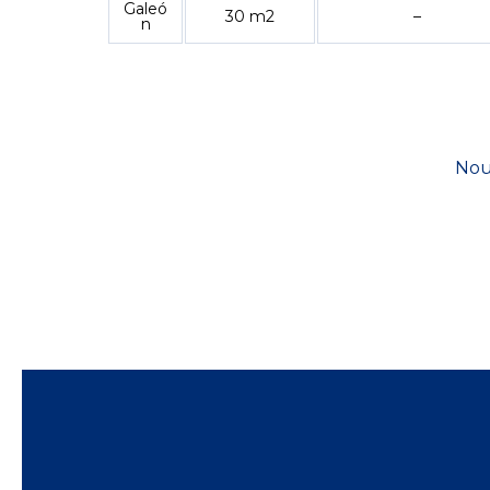
Galeó
30 m2
–
n
Nou