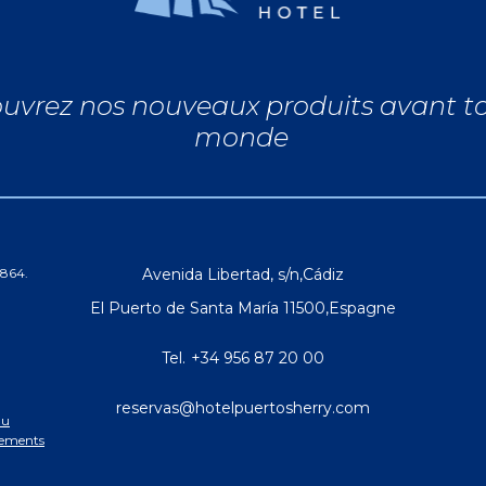
uvrez nos nouveaux produits avant to
monde
0864.
Avenida Libertad, s/n
,
Cádiz
El Puerto de Santa María
11500
,
Espagne
Tel.
+34 956 87 20 00
reservas@hotelpuertosherry.com
du
ssements