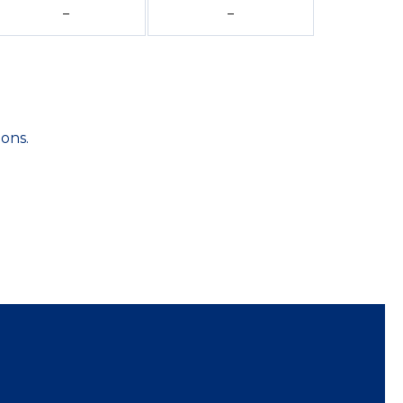
–
–
ons.