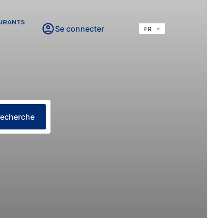
URANTS
Se connecter
FR
echerche