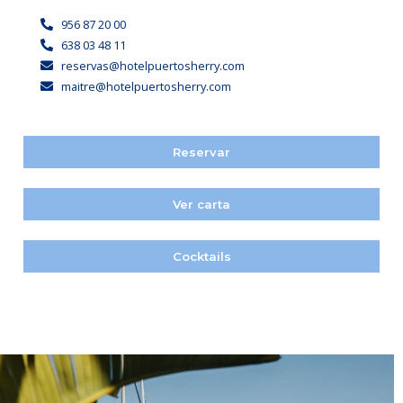
956 87 20 00
638 03 48 11
reservas@hotelpuertosherry.com
maitre@hotelpuertosherry.com
Reservar
Ver carta
Cocktails