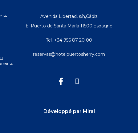
0864.
Avenida Libertad, s/n
,
Cádiz
El Puerto de Santa María
11500
,
Espagne
Tel.
+34 956 87 20 00
reservas@hotelpuertosherry.com
du
ssements
Développé par
Mirai